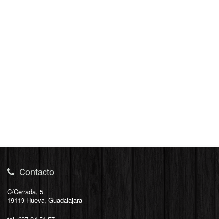
Contacto
C/Cerrada, 5
19119 Hueva, Guadalajara
tel. 637 84 51 57